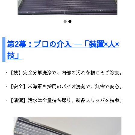
第2幕：プロの介入 ─「装置×人×
技」
・【技】完全分解洗浄で、内部の汚れを根こそぎ除去。
・【安全】米海軍も採用のバイオ洗剤で、無害で安心。
・【清潔】汚水は全量持ち帰り、新品スリッパを持参。