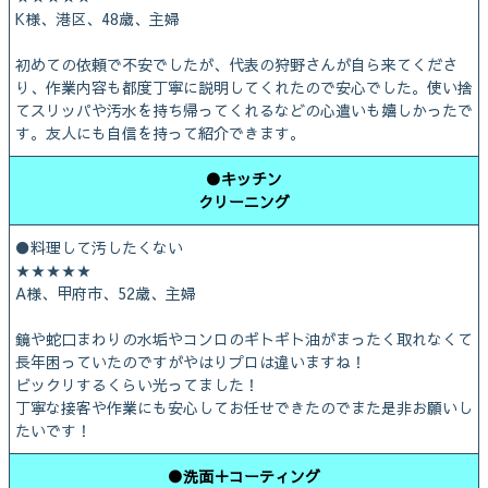
K様、港区、48歳、主婦
初めての依頼で不安でしたが、代表の狩野さんが自ら来てくださ
り、作業内容も都度丁寧に説明してくれたので安心でした。使い捨
てスリッパや汚水を持ち帰ってくれるなどの心遣いも嬉しかったで
す。友人にも自信を持って紹介できます。
●キッチン
クリーニング
●料理して汚したくない
★★★★★
A様、甲府市、52歳、主婦
鏡や蛇口まわりの水垢やコンロのギトギト油がまったく取れなくて
長年困っていたのですがやはりプロは違いますね！
ビックリするくらい光ってました！
丁寧な接客や作業にも安心してお任せできたのでまた是非お願いし
たいです！
●洗面＋コーティング