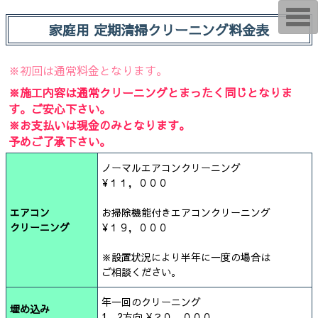
T
o
家庭用 定期清掃クリーニング料金表
g
g
l
e
※初回は通常料金となります。
n
a
※施工内容は通常クリーニングとまったく同じとなりま
v
す。ご安心下さい。
i
g
※お支払いは現金のみとなります。
a
予めご了承下さい。
t
i
o
ノーマルエアコンクリーニング
n
¥１１，０００
エアコン
お掃除機能付きエアコンクリーニング
クリーニング
¥１９，０００
※設置状況により半年に一度の場合は
ご相談ください。
年一回のクリーニング
埋め込み
1、2方向 ¥２０，０００