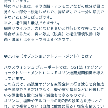
持っています。
特にペット臭は、毛や皮脂・アンモニアなどの成分が目に
見えない部分へ浸透しがちで、掃除だけでは十分に除去で
きないことがしばしばです。
また、衛生面も無視できません。
細菌やウイルス、カビなども臭いと並行して存在している
場合があるため、臭い除去（脱臭）と衛生環境改善（除
菌・滅菌）はセットで考えるべきです。
❸OST法（オゾンショックトリートメント）とは？
ハウスウォッシュ ブルーポートでは、OST法（オゾンシ
ョックトリートメント）によるオゾン燻蒸滅菌消臭を導入
しています。
この方式は、高濃度オゾンを空間全体に行き渡らせ臭気成
分を脱臭できるだけでなく、壁や床や建具などに付着して
いる微生物を酸化分解・滅菌もできるものです。
オゾンは、塩素やアルコールの約7倍の殺菌力を持つとさ
れ、かつ残留しない（自然に酸素に戻る）性質を備えてい