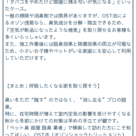
「タバコをやめたけど部屋に残る匂いが気になる」といっ
たケース。
一般の掃除や消臭剤では限界がありますが、OST法によ
るオゾン燻蒸なら、臭気成分を分解・除去できるため、
『空気が新品になったような感覚』を取り戻せるお客様も
多くいらっしゃいます。
また、施工作業後には脱臭効果と除菌効果の両立が可能な
ため、小さいお子様やペットがいる家庭にも安心して利用
していただけます。
【まとめ：呼吸したくなる家を取り戻そう】
臭いをただ“隠す”のではなく、“消し去る”プロの脱
臭。
特に、在宅時間が増えて室内空気の影響を受けやすくなる
秋から冬前にかけての対策は早めの手立てが鍵です。
「ペット臭 部屋 脱臭 業者」で検索して訪れた方にこそ知
ってほしい、OST法（オゾンショックトリートメント）