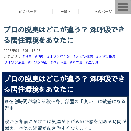
T
o
前のページ
一覧へ
次のページ
g
g
l
プロの脱臭はどこが違う？ 深呼吸でき
e
n
a
る居住環境をあなたに
v
i
g
2025年09月30日 15:08
a
カテゴリ：
#脱臭
#消臭
#オゾン発生器
#オゾン燻蒸
#オゾン脱臭
t
#オゾン消臭
#オゾン除菌
#ペット臭
#ヤニ臭
#生活臭
i
o
n
プロの脱臭はどこが違う？ 深呼吸でき
る居住環境をあなたに
❶在宅時間が増える秋～冬、部屋の「臭い」に敏感になる
理由
秋から冬前にかけては気温が下がるので窓を閉める時間が
増え、空気の滞留が起きやすくなります。