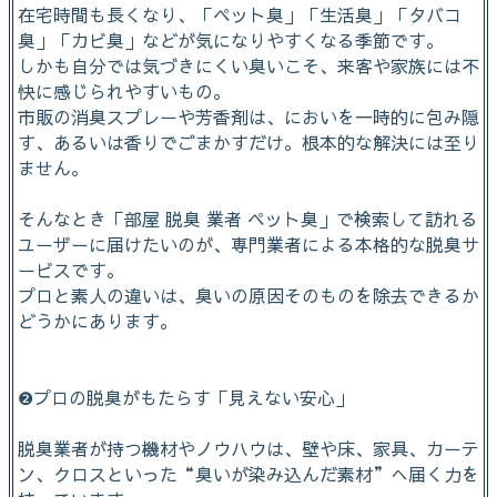
在宅時間も長くなり、「ペット臭」「生活臭」「タバコ
臭」「カビ臭」などが気になりやすくなる季節です。
しかも自分では気づきにくい臭いこそ、来客や家族には不
快に感じられやすいもの。
市販の消臭スプレーや芳香剤は、においを一時的に包み隠
す、あるいは香りでごまかすだけ。根本的な解決には至り
ません。
そんなとき「部屋 脱臭 業者 ペット臭」で検索して訪れる
ユーザーに届けたいのが、専門業者による本格的な脱臭サ
ービスです。
プロと素人の違いは、臭いの原因そのものを除去できるか
どうかにあります。
❷プロの脱臭がもたらす「見えない安心」
脱臭業者が持つ機材やノウハウは、壁や床、家具、カーテ
ン、クロスといった“臭いが染み込んだ素材”へ届く力を