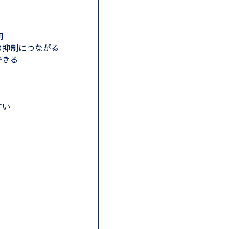
期
の抑制につながる
できる
すい