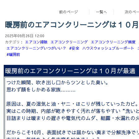
前のページ
一覧へ
次のペ
暖房前のエアコンクリーニングは１０月
2025年09月26日 12:00
カテゴリ：
エアコン掃除
エアコンクリーニング
エアコンクリーニング頻度
エアコンクリーニングいつがいい？
#安全
ハウスウォッシュブルーポート
#暖房前
暖房前のエアコンクリーニングは１０月が最適
つけた瞬間、吹き出し口からツンとした臭い。
思わず顔をしかめる家族………
原因は、夏の湿気と油・ヤニ・ほこりが残していったカビ
実はこの時期、内部が乾きやすく汚れが落ちやすい“洗い
目詰まりは暖まりの遅さや電気代のムダ、結露・水漏れの
だからこそ10月、表面拭きでは届かない奥まで分解洗浄で