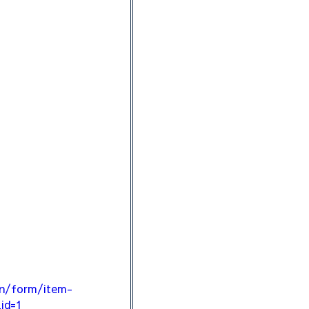
）
on/form/item-
id=1