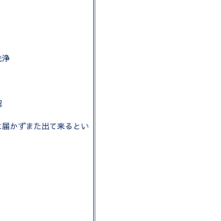
洗浄
認
に届かずまた出て来るとい