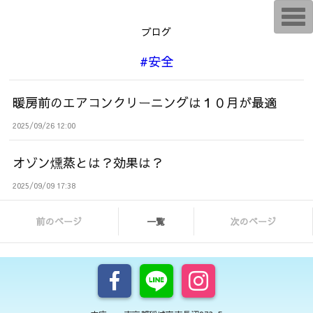
T
o
ブログ
g
g
l
#安全
e
n
a
v
暖房前のエアコンクリーニングは１０月が最適
i
g
2025/09/26 12:00
a
t
i
オゾン燻蒸とは？効果は？
o
n
2025/09/09 17:38
前のページ
一覧
次のページ